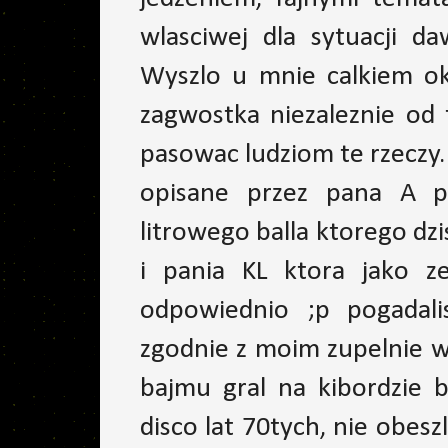
wlasciwej dla sytuacji d
Wyszlo u mnie calkiem ok,
zagwostka niezaleznie od
pasowac ludziom te rzeczy
opisane przez pana A p
litrowego balla ktorego dz
i pania KL ktora jako z
odpowiednio ;p pogadal
zgodnie z moim zupelnie 
bajmu gral na kibordzie b
disco lat 70tych, nie obesz