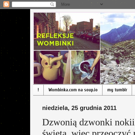
!
Wombinka.com na soup.io
my tumblr
niedziela, 25 grudnia 2011
Dzwonią dzwonki nokii, 
święta, więc przeoczyć