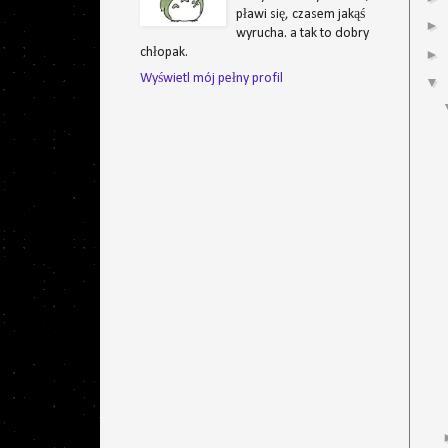
pławi się, czasem jakąś
►
wyrucha. a tak to dobry
chłopak.
►
Wyświetl mój pełny profil
▼