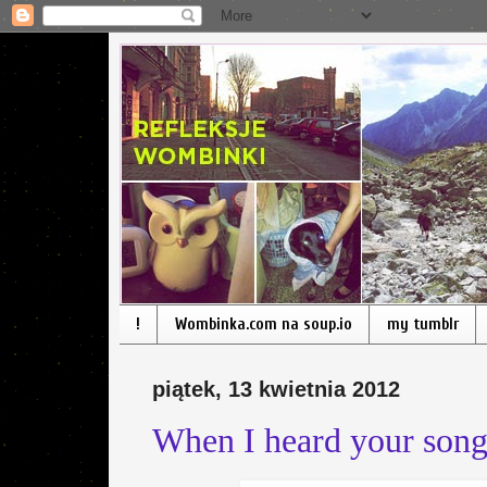
!
Wombinka.com na soup.io
my tumblr
piątek, 13 kwietnia 2012
When I heard your song 