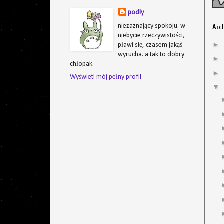
podly
niezaznający spokoju. w
Arc
niebycie rzeczywistości,
►
pławi się, czasem jakąś
wyrucha. a tak to dobry
►
chłopak.
►
Wyświetl mój pełny profil
▼