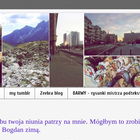
my tumblr
Zeebra blog
BARWY - rysunki mistrza podteks
u twoja niunia patrzy na mnie. Mógłbym to zrobić
y Bogdan zimą.