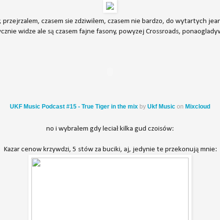
 przejrzalem, czasem sie zdziwiłem, czasem nie bardzo, do wytartych jea
ycznie widze ale są czasem fajne fasony, powyzej Crossroads, ponaoglady
UKF Music Podcast #15 - True Tiger in the mix
by
Ukf Music
on
Mixcloud
no i wybrałem gdy leciał kilka gud czoisów:
Kazar cenow krzywdzi, 5 stów za buciki, aj, jedynie te przekonują mnie: