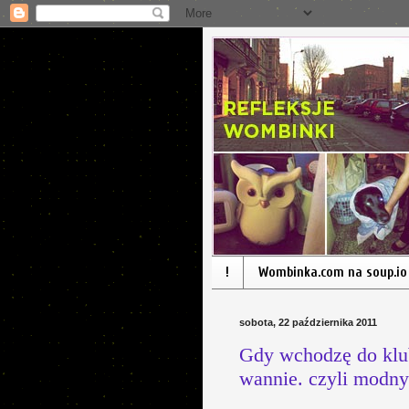
!
Wombinka.com na soup.io
sobota, 22 października 2011
Gdy wchodzę do klub
wannie. czyli modn