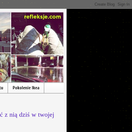
tu
Pokolenie Ikea
 z nią dziś w twojej