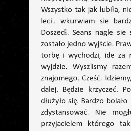
Wszystko tak jak lubiła, ni
leci.. wkurwiam sie bardz
Doszedł. Seans nagle sie 
zostało jedno wyjście. Pra
torbę i wychodzi, ide za
wyjdzie. Wyszlismy raze
znajomego. Cześć. Idziemy
dalej. Będzie krzyczeć. P
dłużyło się. Bardzo bolał
zdystansować. Nie mogł
przyjacielem którego ta