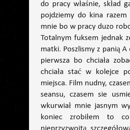
do pracy właśnie, skład 
pojdziemy do kina razem b
mnie bo w pracy duzo robo
Totalnym fuksem jednak z
matki. Poszlismy z panią A
pierwsza bo chciała zoba
chciała stać w kolejce p
miejsca. Film nudny, czasem
seansu, czasem sie usmi
wkurwiał mnie jasnym wys
koniec zrobiłem to co
nieprzyzwoitą szczegółow