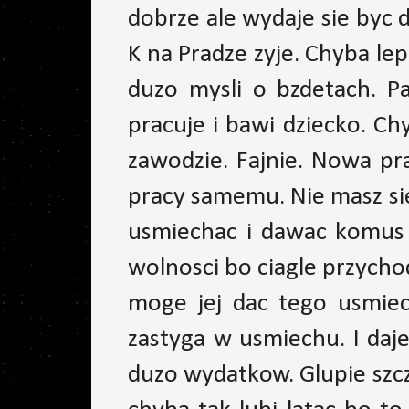
dobrze ale wydaje sie byc 
K na Pradze zyje. Chyba lepi
duzo mysli o bzdetach. P
pracuje i bawi dziecko. Ch
zawodzie. Fajnie. Nowa pr
pracy samemu. Nie masz sie
usmiechac i dawac komus t
wolnosci bo ciagle przychod
moge jej dac tego usmiec
zastyga w usmiechu. I daj
duzo wydatkow. Glupie szcze