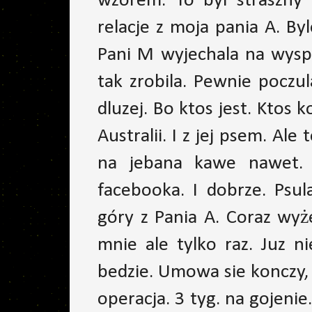
wzorem. To byl straszny 
relacje z moja pania A. By
Pani M wyjechala na wyspy
tak zrobila. Pewnie poczu
dluzej. Bo ktos jest. Ktos
Australii. I z jej psem. Al
na jebana kawe nawet. 
facebooka. I dobrze. Psu
góry z Pania A. Coraz wyż
mnie ale tylko raz. Juz ni
bedzie. Umowa sie konczy, 
operacja. 3 tyg. na gojenie