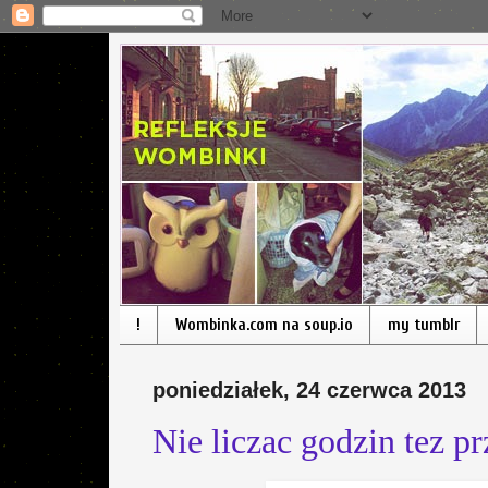
!
Wombinka.com na soup.io
my tumblr
poniedziałek, 24 czerwca 2013
Nie liczac godzin tez p