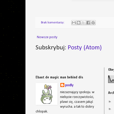
Brak komentarzy:
Nowsze posty
Subskrybuj:
Posty (Atom)
Obe
Ebaut de magic man behind dis
podly
niezaznający spokoju. w
Arc
niebycie rzeczywistości,
►
pławi się, czasem jakąś
wyrucha. a tak to dobry
►
chłopak.