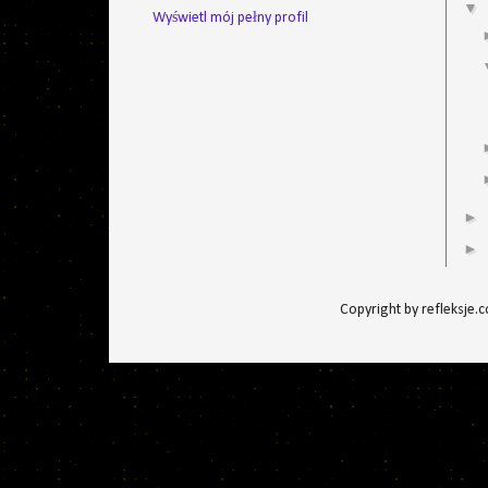
▼
Wyświetl mój pełny profil
►
►
Copyright by refleksje