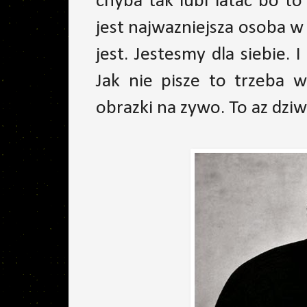
chyba tak lubi latac bo t
jest najwazniejsza osoba w
jest. Jestesmy dla siebie. 
Jak nie pisze to trzeba 
obrazki na zywo. To az dzi