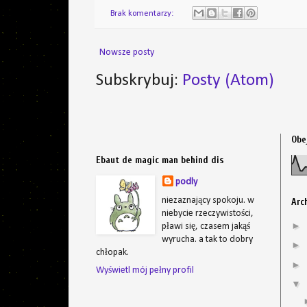
Brak komentarzy:
Nowsze posty
Subskrybuj:
Posty (Atom)
Obe
Ebaut de magic man behind dis
podly
niezaznający spokoju. w
Arc
niebycie rzeczywistości,
►
pławi się, czasem jakąś
wyrucha. a tak to dobry
►
chłopak.
►
Wyświetl mój pełny profil
▼