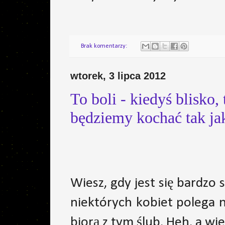
Brak komentarzy:
wtorek, 3 lipca 2012
To boli - kiedyś blisko,
będziemy kochać tak ja
Wiesz, gdy jest się bardzo
niektórych kobiet polega na
biorą z tym ślub.
Heh, a wie