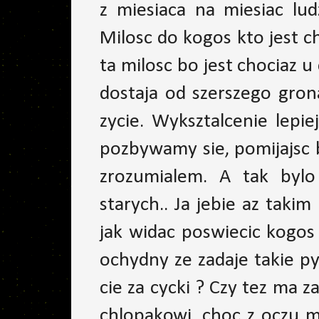
z miesiaca na miesiac lu
Milosc do kogos kto jest ch
ta milosc bo jest chociaz u
dostaja od szerszego gron
zycie. Wyksztalcenie lepi
pozbywamy sie, pomijajsc 
zrozumialem. A tak byl
starych.. Ja jebie az taki
jak widac poswiecic kogos
ochydny ze zadaje takie p
cie za cycki ? Czy tez ma z
chlopakowi, choc z oczu m