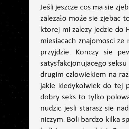
Jeśli jeszcze cos ma sie zj
zalezało może sie zjebac to
ktorej mi zalezy jedzie do 
miesiacach znajomosci ze n
przyjdzie. Konczy sie pe
satysfakcjonujacego seksu
drugim czlowiekiem na raz
jakie kiedykolwiek do tej
dobry seks to tylko polow
nudzic jesli starasz sie n
niczym. Boli bardzo kilka 