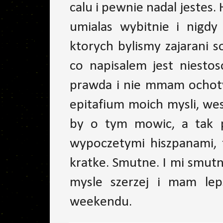
calu i pewnie nadal jestes
umialas wybitnie i nig
ktorych bylismy zajarani so
co napisalem jest niestos
prawda i nie mmam ochoty
epitafium moich mysli, we
by o tym mowic, a tak pe
wypoczetymi hiszpanami, t
kratke. Smutne. I mi smut
mysle szerzej i mam lep
weekendu.