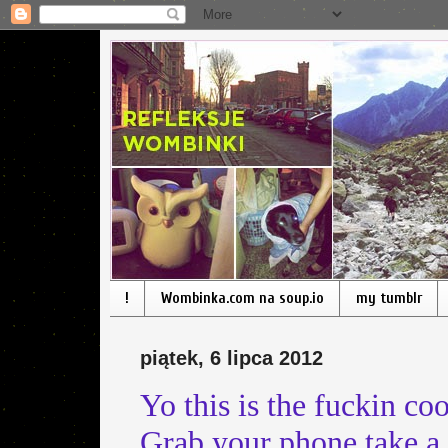
!
Wombinka.com na soup.io
my tumblr
piątek, 6 lipca 2012
Yo this is the fuckin c
Grab your phone take a 