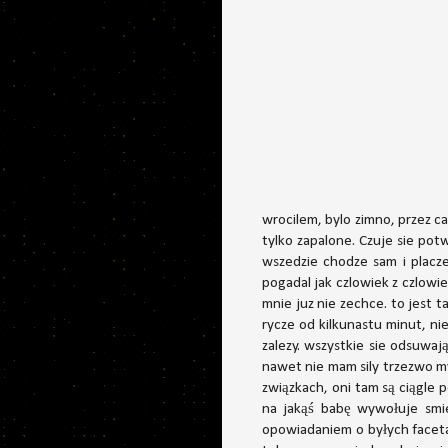
wrocilem, bylo zimno, przez c
tylko zapalone. Czuje sie po
wszedzie chodze sam i placz
pogadal jak czlowiek z czlowie
mnie juz nie zechce. to jest t
rycze od kilkunastu minut, nie
zalezy. wszystkie sie odsuwają
nawet nie mam sily trzezwo mys
związkach, oni tam są ciągle 
na jakąś babę wywołuje smie
opowiadaniem o byłych facetac