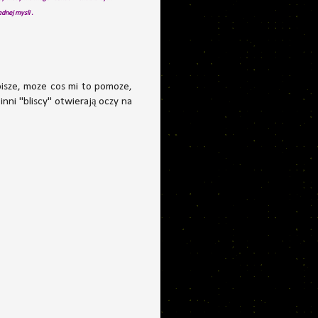
ednej mysli .
pisze, moze cos mi to pomoze,
inni "bliscy" otwierają oczy na