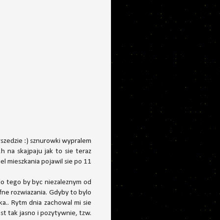
wszedzie :) sznurowki wypralem
h na skajpaju jak to sie teraz
el mieszkania pojawil sie po 11
 do tego by byc niezaleznym od
afne rozwiazania. Gdyby to bylo
ika.. Rytm dnia zachowal mi sie
est tak jasno i pozytywnie, tzw.