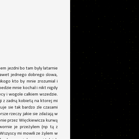
em jezdni bo tam byly latarnie
 nawet jednego dobrego slowa,
kogo kto by mnie zrozumial i
bedzie mnie kochał i nikt nigdy
lecy i wogole calkiem wszedzie.
ji z zadną kobietą na ktorej mi
zuje sie tak bardzo zle czasami
rsze rzeczy jakie sie zdażają w
cenie przez Więckiewicza kurwą
wornie je przeżyłem (np tą z
. Wszyscy mi mowili ze żyłem w