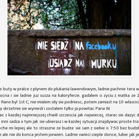
re buty w pralce z plynem do plukania lawendowym, ladnie pachnie tera 
cna i sie ladnie juz susza na kaloryferze. gadalem o zyciu z matka ze 2
no byl 1st C, nie mialem sily sie podniesc, potem zamiast na 10 wlascici
y skrzetnie sie wyniesli i zostalem tylko ja powitac Pana W.
ac z kazdej najmniejszej chwili szczescia jak najwiecej, starac sie dazyc
o inni sadza o tym jak sie ubierasz i w kazdej sytuacji znajdywac proste tr
oche mi lepiej ale to straszne ze budze sie sam z siebie o 7:50 bez budz
e ale nie do konca jestem pewien. Ladnie swieci cieple slonce, lubie jak j