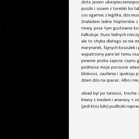
zlota jesien ubezpieczeniopo
puszki i sosem z torebki bo t
cos ogarnac z legitka, dzis mu
Znalazlem ladne hispterskie 
nowy, poza tym gustowna koszu
kalkuluje. Duzo ladnych rzeczy
ale to chyba dlatego ze nie m
marynarek, fajnych koszulek i
wypatrzony pare lat temu ciuc
pewnie proba zajecia czyms g
podniosa moje poczucie wlasne
bliskosci, zaufania i spokoj
dzien dzis na spacer.. Albo i ni
obiad byl po taniosci, troche
lniany z maslem i ananasy + o
(jesli ktos lubi) pudliszki na