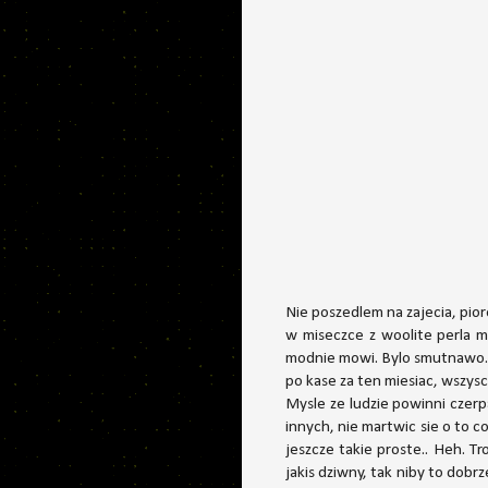
Nie poszedlem na zajecia, pio
w miseczce z woolite perla mo
modnie mowi. Bylo smutnawo. Ra
po kase za ten miesiac, wszysc
Mysle ze ludzie powinni czerp
innych, nie martwic sie o to c
jeszcze takie proste.. Heh. Tr
jakis dziwny, tak niby to dobrz