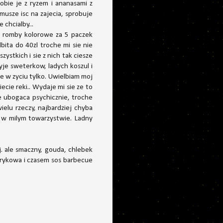
obie je z ryzem i ananasami z
musze isc na zajecia, sprobuje
 chcialby...
 w romby kolorowe za 5 paczek
bita do 40zl troche mi sie nie
ystkich i sie z nich tak ciesze
yje sweterkow, ladych koszul i
e w zyciu tylko. Uwielbiam moj
cie reki.. Wydaje mi sie ze to
e ubogaca psychicznie, troche
ielu rzeczy, najbardziej chyba
o w milym towarzystwie. Ladny
j. ale smaczny, gouda, chlebek
aprykowa i czasem sos barbecue