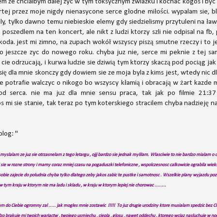
em ze chcialbym dalej zyc w tym toksycznym zwiazku i kochac kogos i byc 
rtej przez moje nigdy nienasycone serce głodne miłości. wypalam sie, bl
ly, tylko dawno temu niebieskie elemy gdy siedzielismy przytuleni na 
e poszedlem na ten koncert, ale nikt z ludzi ktorzy szli nie odpisal na 
zkoda. jest mi zimno, na zupach wokół wszyscy piszą smutne rzeczy i to j
o jeszcze zyc do nowego roku. chyba juz nie, serce mi peknie z tej sa
 cie odrzucają, i kurwa ludzie sie dziwią tym ktorzy skaczą pod pociąg ja
 się dla mnie skonczy gdy dowiem sie ze moja byla z kims jest, wtedy nic d
nie potrafie walczyc o nikogo bo wszyscy kłamią i obracają w żart kazde
d serca. nie ma juz dla mnie sensu praca, tak jak po filmie 21:37 
cos mi sie stanie, tak teraz po tym koterskiego stracilem chyba nadzieję 
blog: "
yslalam ze juz sie otrzasnelam z tego letargu , ojjj bardzo sie jednak mylilam. Wlasciwie to nie bardzo mialam o c
 sie w rozne strony i mamy coraz mniej czasu na pogaduszki telefoniczne , wspolczesnosc calkowicie ograbila wieksz
obie zajecie do poludnia chyba tylko dlatego zeby jakos zabic te pustke i samotnosc . Wszelkie plany wyjazdu po
w tym kraju w ktorym nie ma ladu i skladu , w kraju w ktorym lepiej nie chorowac ........
m do Ciebie ogromny zal ..... jak mogles mnie zostawic !!!!! To juz drugie urodziny ktore musialam spedzic bez Ci
dzo brakuje mi twoich wariactw , twojego usmiechu , ciepla , glosu , nawet oddechu , ktorego wciaz nasluchuje w 