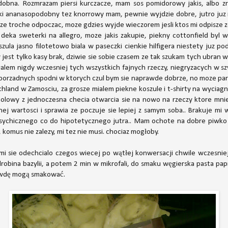
dobna. Rozmrazam piersi kurczacze, mam sos pomidorowy jakis, albo zr
aki ananasopodobny tez knorrowy mam, pewnie wyjdzie dobre, jutro juz 
sze troche odpoczac, moze gdzies wyjde wieczorem jesli ktos mi odpisze ze
z deka sweterki na allegro, moze jakis zakupie, piekny cottonfield byl
la jasno filotetowo biala w paseczki cienkie hilfigera niestety juz pod
 jest tylko kasy brak, dziwie sie sobie czasem ze tak szukam tych ubran wsz
ialem nigdy wczesniej tych wszystkich fajnych rzeczy, niegryzacych w sz
 porzadnych spodni w ktorych czul bym sie naprawde dobrze, no moze par
hland w Zamosciu, za grosze mialem piekne koszule i t-shirty na wyciagnie
olowy z jednoczesna checia otwarcia sie na nowo na rzeczy ktore mni
j wartosci i sprawia ze poczuje sie lepiej z samym soba.. Brakuje mi w
u psychicznego co do hipotetycznego jutra.. Mam ochote na dobre piwk
e, komus nie zalezy, mi tez nie musi. chociaz mogłoby.
 mi sie odechcialo czegos wiecej po wątłej konwersacji chwile wczesnie
drobina bazylii, a potem 2 min w mikrofali, do smaku węgierska pasta p
prawdę mogą smakować.