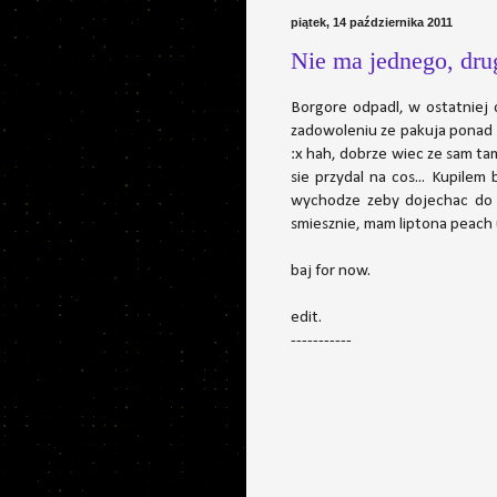
piątek, 14 października 2011
Nie ma jednego, drugi
Borgore odpadl, w ostatniej 
zadowoleniu ze pakuja ponad 1,
:x hah, dobrze wiec ze sam t
sie przydal na cos... Kupilem
wychodze zeby dojechac do 
smiesznie, mam liptona peach u
baj for now.
edit.
-----------