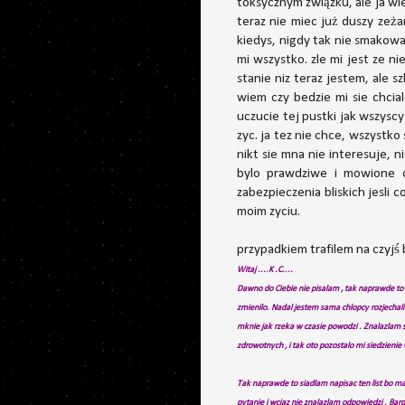
toksycznym związku, ale ja wi
teraz nie miec już duszy zeża
kiedys, nigdy tak nie smakowa
mi wszystko. zle mi jest ze ni
stanie niz teraz jestem, ale s
wiem czy bedzie mi sie chcial
uczucie tej pustki jak wszyscy
zyc. ja tez nie chce, wszystko
nikt sie mna nie interesuje, 
bylo prawdziwe i mowione o
zabezpieczenia bliskich jesli 
moim zyciu.
przypadkiem trafilem na czyjś 
Witaj ....K .C....
Dawno do Ciebie nie pisalam , tak naprawde to m
zmienilo. Nadal jestem sama chlopcy rozjechali
mknie jak rzeka w czasie powodzi . Znalazlam s
zdrowotnych , i tak oto pozostalo mi siedzienie 
Tak naprawde to siadlam napisac ten list bo ma
pytanie i wciaz nie znalazlam odpowiedzi
. Bar