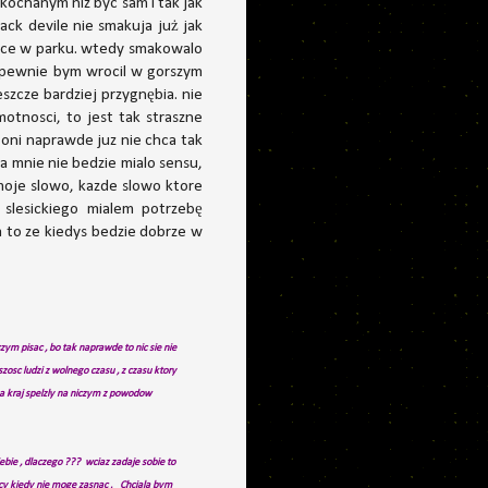
kochanym niz byc sam i tak jak
ack devile nie smakuja już jak
ławce w parku. wtedy smakowalo
fb, pewnie bym wrocil w gorszym
eszcze bardziej przygnębia. nie
motnosci, to jest tak straszne
k oni naprawde juz nie chca tak
la mnie nie bedzie mialo sensu,
 moje slowo, kazde slowo ktore
slesickiego mialem potrzebę
na to ze kiedys bedzie dobrze w
zym pisac , bo tak naprawde to nic sie nie
osc ludzi z wolnego czasu , z czasu ktory
za kraj spelzly na niczym z powodow
ebie , dlaczego ??? wciaz zadaje sobie to
nocy kiedy nie moge zasnac .
Chciala bym