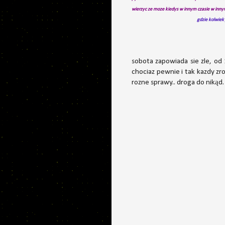
wierzyc ze moze kiedys w innym czasie w inny
gdzie kolwiek
Pozdrawiam i
sobota zapowiada sie zle, od
chociaz pewnie i tak kazdy zro
rozne sprawy.. droga do nikąd.