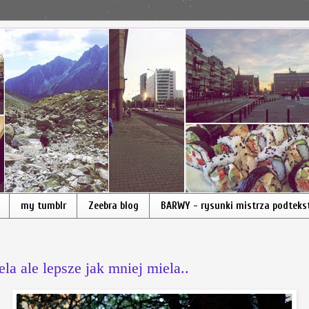
my tumblr
Zeebra blog
BARWY - rysunki mistrza podteks
la ale lepsze jak mniej miela..