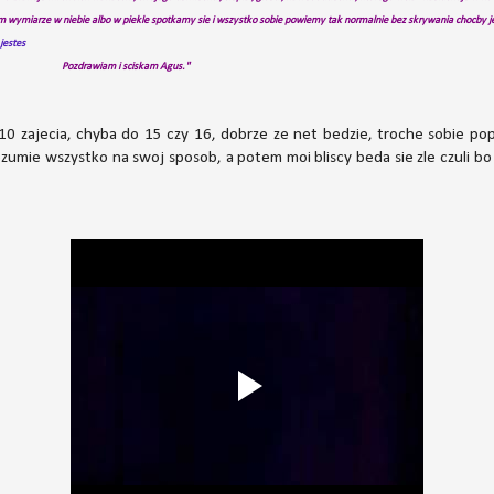
m wymiarze w niebie albo w piekle spotkamy sie i wszystko sobie powiemy tak normalnie bez skrywania chocby j
 jestes
 sciskam Agus."
 10 zajecia, chyba do 15 czy 16, dobrze ze net bedzie, troche sobie po
zumie wszystko na swoj sposob, a potem moi bliscy beda sie zle czuli bo 