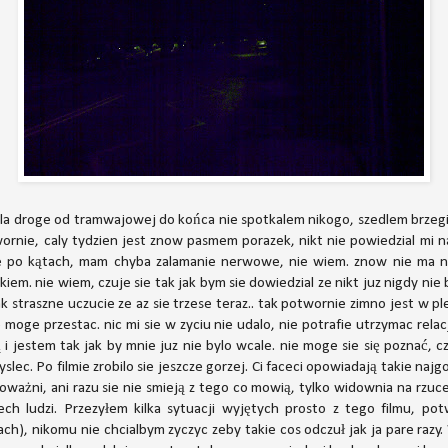
ala droge od tramwajowej do końca nie spotkalem nikogo, szedlem brzegi
twornie, caly tydzien jest znow pasmem porazek, nikt nie powiedzial mi
e po kątach, mam chyba zalamanie nerwowe, nie wiem. znow nie ma ni
kiem. nie wiem, czuje sie tak jak bym sie dowiedzial ze nikt juz nigdy nie 
ak straszne uczucie ze az sie trzese teraz.. tak potwornie zimno jest w p
 moge przestac. nic mi sie w zyciu nie udalo, nie potrafie utrzymac relac
 i jestem tak jak by mnie juz nie bylo wcale. nie moge sie się poznać, c
lec. Po filmie zrobilo sie jeszcze gorzej. Ci faceci opowiadają takie najgo
poważni, ani razu sie nie smieją z tego co mowią, tylko widownia na rzu
ch ludzi. Przezyłem kilka sytuacji wyjętych prosto z tego filmu, pot
h), nikomu nie chcialbym zyczyc zeby takie cos odczuł jak ja pare razy