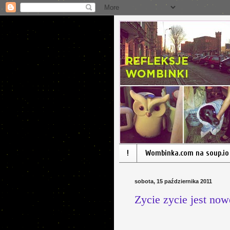
!
Wombinka.com na soup.io
sobota, 15 października 2011
Zycie zycie jest nowe