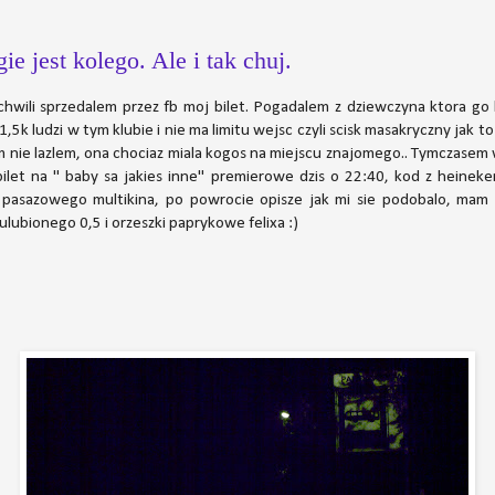
e jest kolego. Ale i tak chuj.
chwili sprzedalem przez fb moj bilet. Pogadalem z dziewczyna ktora go 
5k ludzi w tym klubie i nie ma limitu wejsc czyli scisk masakryczny jak to 
am nie lazlem, ona chociaz miala kogos na miejscu znajomego.. Tymczase
 bilet na " baby sa jakies inne" premierowe dzis o 22:40, kod z heinek
pasazowego multikina, po powrocie opisze jak mi sie podobalo, mam 
lubionego 0,5 i orzeszki paprykowe felixa :)