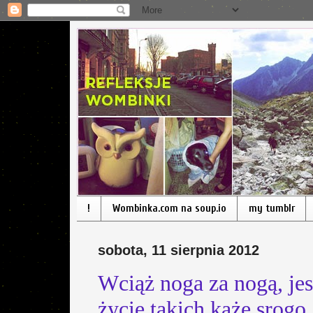
!
Wombinka.com na soup.io
my tumblr
sobota, 11 sierpnia 2012
Wciąż noga za nogą, jes
życie takich każe srogo.