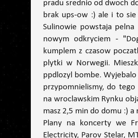
pradu srednio od dwoch do
brak ups-ow :) ale i to si
Sulinowie powstaja pelna
nowym odkryciem - "Dog
kumplem z czasow poczatku
plytki w Norwegii. Mies
ppdlozyl bombe. Wyjebalo 
przypomnielismy, do tego 
na wroclawskim Rynku obja
masz 2,5 min do domu :) a 
Plany na koncerty we Fra
Electricity, Parov Stelar, 