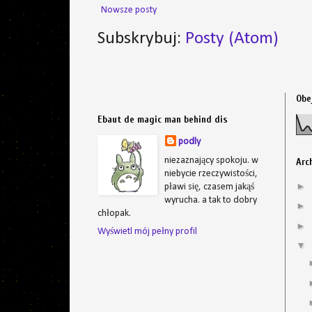
Nowsze posty
Subskrybuj:
Posty (Atom)
Obe
Ebaut de magic man behind dis
podly
niezaznający spokoju. w
Arc
niebycie rzeczywistości,
►
pławi się, czasem jakąś
wyrucha. a tak to dobry
►
chłopak.
►
Wyświetl mój pełny profil
▼