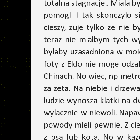
totalna stagnacje.. Miala b
pomogl. I tak skonczylo 
cieszy, zuje tylko ze nie 
teraz nie mialbym tych w
bylaby uzasadniona w moic
foty z Eldo nie moge odza
Chinach. No wiec, np metro 
za zeta. Na niebie i drzew
ludzie wynosza klatki na dw
wylacznie w niewoli. Napa
powody mieli pewnie. Z cie
z psa lub kota. No w kaz