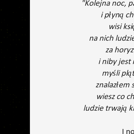
"Kolejna noc, 
i płyną ch
wisi ks
na nich ludzi
za horyz
i niby jest
myśli plą
znalazłem s
wiesz co ch
ludzie trwają k
I n