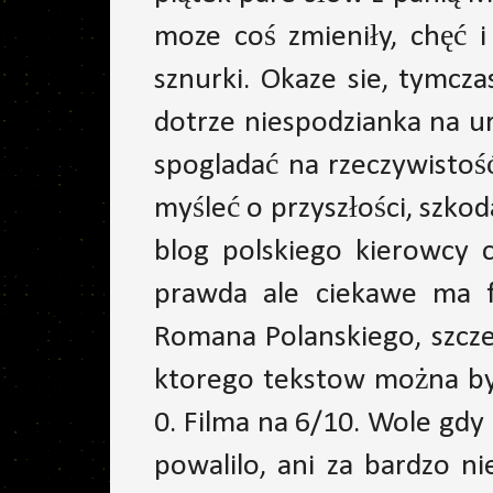
moze coś zmieniły, chęć i
sznurki. Okaze sie, tymcz
dotrze niespodzianka na ur
spogladać na rzeczywistość
myśleć o przyszłości, szkoda
blog polskiego kierowcy 
prawda ale ciekawe ma fa
Romana Polanskiego, szcze
ktorego tekstow można był
0. Filma na 6/10. Wole gd
powalilo, ani za bardzo n