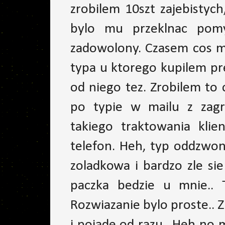
zrobilem 10szt zajebistych
bylo mu przeklnac pomy
zadowolony. Czasem cos mi
typa u ktorego kupilem pre
od niego tez. Zrobilem to 
po typie w mailu z zag
takiego traktowania klie
telefon. Heh, typ oddzwoni
zoladkowa i bardzo zle sie
paczka bedzie u mnie.. 
Rozwiazanie bylo proste.. Z