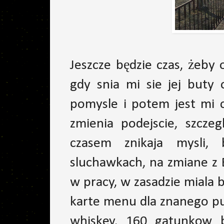
Jeszcze będzie czas, żeby 
gdy snia mi sie jej buty
pomysle i potem jest mi c
zmienia podejscie, szcze
czasem znikaja mysli,
sluchawkach, na zmiane z B
w pracy, w zasadzie miala b
karte menu dla znanego pu
whiskey. 160 gatunkow b