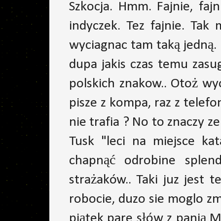
Szkocja. Hmm. Fajnie, faj
indyczek. Tez fajnie. Tak
wyciagnac tam taką jedną. 
dupa jakis czas temu zasu
polskich znakow.. Otoż wy
pisze z kompa, raz z telef
nie trafia ? No to znaczy ze
Tusk "leci na miejsce ka
chapnąć odrobine splend
strażaków.. Taki juz jest 
robocie, duzo sie moglo z
piątek pare słów z panią M 