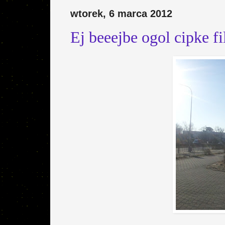
wtorek, 6 marca 2012
Ej beeejbe ogol cipke f