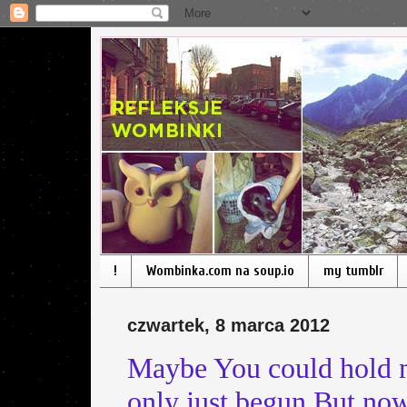
!
Wombinka.com na soup.io
my tumblr
czwartek, 8 marca 2012
Maybe You could hold 
only just begun But now