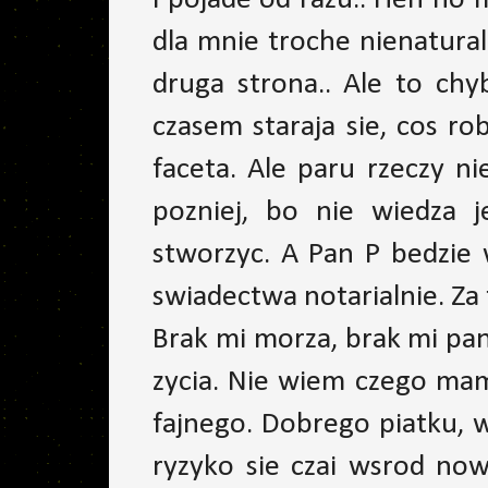
i pojade od razu.. Heh no 
dla mnie troche nienatural
druga strona.. Ale to chy
czasem staraja sie, cos rob
faceta. Ale paru rzeczy n
pozniej, bo nie wiedza 
stworzyc. A Pan P bedzie 
swiadectwa notarialnie. Za
Brak mi morza, brak mi pana
zycia. Nie wiem czego mam
fajnego. Dobrego piatku, w
ryzyko sie czai wsrod no