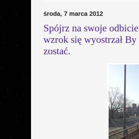
środa, 7 marca 2012
Spójrz na swoje odbici
wzrok się wyostrzał By
zostać.