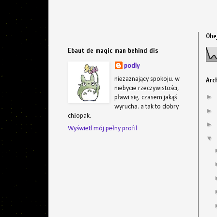
Obe
Ebaut de magic man behind dis
podly
niezaznający spokoju. w
Arc
niebycie rzeczywistości,
►
pławi się, czasem jakąś
wyrucha. a tak to dobry
►
chłopak.
►
Wyświetl mój pełny profil
▼