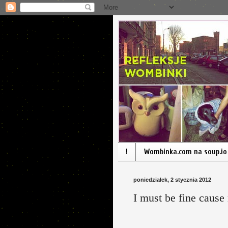
!
Wombinka.com na soup.io
poniedziałek, 2 stycznia 2012
I must be fine cause 