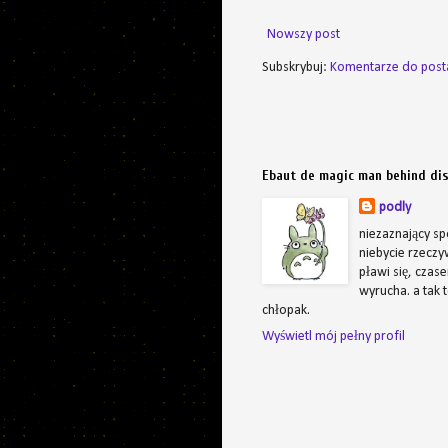
Nowszy post
Subskrybuj:
Komentarze do post
Ebaut de magic man behind di
podly
niezaznający sp
niebycie rzeczyw
pławi się, czas
wyrucha. a tak 
chłopak.
Wyświetl mój pełny profil