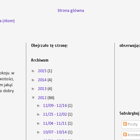
Strona główna
a (Atom)
Obejrzało tę stronę:
obserwują
s
Archiwum
►
2015
(1)
okoju. w
istości,
►
2014
(4)
em jakąś
►
2013
(4)
to dobry
▼
2012
(86)
►
12/09 - 12/16
(1)
Subskrybuj
►
11/25 - 12/02
(1)
►
11/04 - 11/11
(1)
Posty
►
10/07 - 10/14
(1)
Komen