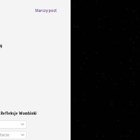
Starszy post
cy
 Refleksje Wombinki
tarze