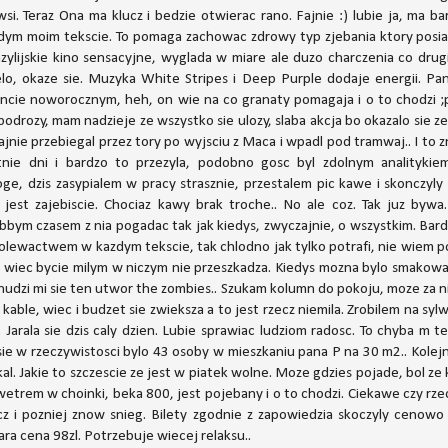
si. Teraz Ona ma klucz i bedzie otwierac rano. Fajnie :) lubie ja, ma 
dym moim tekscie. To pomaga zachowac zdrowy typ zjebania ktory posia
azylijskie kino sensacyjne, wyglada w miare ale duzo charczenia co dru
o, okaze sie. Muzyka White Stripes i Deep Purple dodaje energii. Pan
zencie noworocznym, heh, on wie na co granaty pomagaja i o to chodzi
drozy, mam nadzieje ze wszystko sie ulozy, slaba akcja bo okazalo sie ze
nie przebiegal przez tory po wyjsciu z Maca i wpadl pod tramwaj.. I to z
nie dni i bardzo to przezyla, podobno gosc byl zdolnym analitykiem
e, dzis zasypialem w pracy strasznie, przestalem pic kawe i skonczyly
est zajebiscie. Chociaz kawy brak troche.. No ale coz. Tak juz bywa.
bbym czasem z nia pogadac tak jak kiedys, zwyczajnie, o wszystkim. Bar
 olewactwem w kazdym tekscie, tak chlodno jak tylko potrafi, nie wiem po
alo wiec bycie milym w niczym nie przeszkadza. Kiedys mozna bylo smakow
nudzi mi sie ten utwor the zombies.. Szukam kolumn do pokoju, moze za ni
able, wiec i budzet sie zwieksza a to jest rzecz niemila. Zrobilem na sy
. Jarala sie dzis caly dzien. Lubie sprawiac ludziom radosc. To chyba 
o sie w rzeczywistosci bylo 43 osoby w mieszkaniu pana P na 30 m2.. Kole
al. Jakie to szczescie ze jest w piatek wolne. Moze gdzies pojade, bol z
etrem w choinki, beka 800, jest pojebany i o to chodzi. Ciekawe czy rze
cz i pozniej znow snieg. Bilety zgodnie z zapowiedzia skoczyly cenow
ara cena 98zl. Potrzebuje wiecej relaksu..