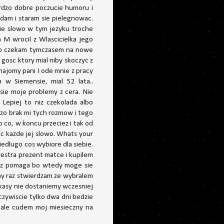
bardzo dobre poczucie humoru i
dam i staram sie pielegnowac.
gie slowo w tym jezyku troche
 M wrocil z Wlascicielka jego
 ;p czekam tymczasem na nowe
 gosc ktory mial niby skoczyc z
najomy pani I ode mnie z pracy
 w Siemensie, mial 52 lata..
 sie moje problemy z cera. Nie
 Lepiej to niz czekolada albo
dzo brak mi tych rozmow i tego
 co, w koncu przeciez i tak od
ac kazde jej slowo. Whats your
edlugo cos wybiore dla siebie.
lwestra prezent matce i kupilem
m tez pomaga bo wtedy moge sie
jny raz stwierdzam ze wybralem
e kasy nie dostaniemy wczesniej
czywiscie tylko dwa dni bedzie
o ale cudem moj miesieczny na