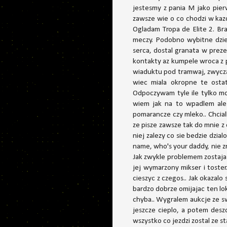
jestesmy z pania M jako pierw
zawsze wie o co chodzi w kaz
Ogladam Tropa de Elite 2. Br
meczy. Podobno wybitne dziel
serca, dostal granata w pre
kontakty az kumpele wroca z po
wiaduktu pod tramwaj, zwyczaj
wiec miala okropne te ostat
Odpoczywam tyle ile tylko mog
wiem jak na to wpadlem ale j
pomarancze czy mleko.. Chcial
ze pisze zawsze tak do mnie z
niej zalezy co sie bedzie dzi
name, who's your daddy, nie z
Jak zwykle problemem zostaja k
jej wymarzony mikser i toster
cieszyc z czegos.. Jak okazal
bardzo dobrze omijajac ten lok
chyba.. Wygralem aukcje ze sw
jeszcze cieplo, a potem desz
wszystko co jezdzi zostal ze st