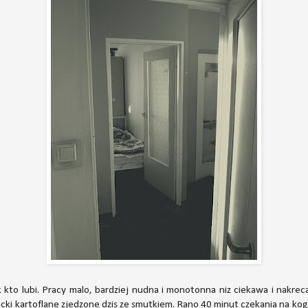
k kto lubi. Pracy malo, bardziej nudna i monotonna niz ciekawa i nakre
lacki kartoflane zjedzone dzis ze smutkiem. Rano 40 minut czekania na ko