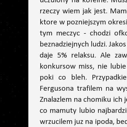
uczulony na kofeine. Musz
rzeczy wiem jak jest. Mam
ktore w pozniejszym okresi
tym meczyc - chodzi ofko
beznadziejnych ludzi. Jako
daje 5% relaksu. Ale zaw
konkursow miss, nie lubie
poki co bleh. Przypadk
Fergusona trafilem na wy
Znalazlem na chomiku ich je
co mamuty lubio najbardzi
wrzucilem juz na ipoda, be