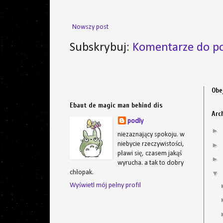
Nowszy post
Subskrybuj:
Komentarze do po
Obe
Ebaut de magic man behind dis
Arc
podly
►
niezaznający spokoju. w
niebycie rzeczywistości,
►
pławi się, czasem jakąś
►
wyrucha. a tak to dobry
chłopak.
▼
Wyświetl mój pełny profil