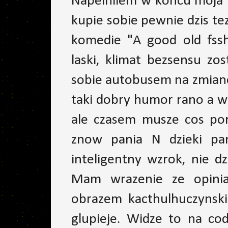
Napelnilem w koncu moja n
kupie sobie pewnie dzis tez
komedie "A good old fssh
laski, klimat bezsensu zo
sobie autobusem na zmian
taki dobry humor rano a w
ale czasem musze cos por
znow pania N dzieki pa
inteligentny wzrok, nie d
Mam wrazenie ze opinia
obrazem kacthulhuczynski
glupieje. Widze to na co