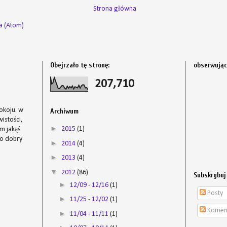
Strona główna
a (Atom)
Obejrzało tę stronę:
obserwują
s
207,710
okoju. w
Archiwum
istości,
►
2015
(1)
em jakąś
to dobry
►
2014
(4)
►
2013
(4)
▼
2012
(86)
Subskrybuj
►
12/09 - 12/16
(1)
Posty
►
11/25 - 12/02
(1)
Komen
►
11/04 - 11/11
(1)