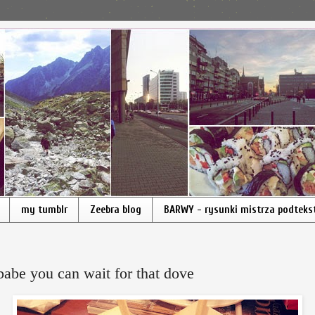
my tumblr
Zeebra blog
BARWY - rysunki mistrza podteks
babe you can wait for that dove