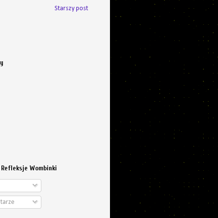
Starszy post
cy
 Refleksje Wombinki
tarze