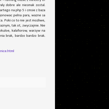
 - running music z ministry of
aly dobre ale niesmak zostal.
rtego na php 5 i cmsie z baza
cjonowac pelna para, wazne sa
. Poki co to nie jest mozliwe,
aznym, tak ot, zwyczajnie. Nie
kuloe, kalafiorow, warzyw na
ia brak, bardzo bardzo brak.
nice.html