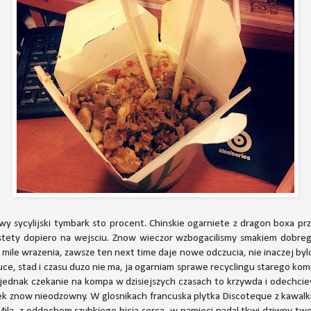
sycylijski tymbark sto procent. Chinskie ogarniete z dragon boxa prz
tety dopiero na wejsciu. Znow wieczor wzbogacilismy smakiem dobrego
le wrazenia, zawsze ten next time daje nowe odczucia, nie inaczej bylo
auce, stad i czasu duzo nie ma, ja ogarniam sprawe recyclingu starego ko
ednak czekanie na kompa w dzisiejszych czasach to krzywda i odechcie
wek znow nieodzowny. W glosnikach francuska plytka Discoteque z kawalk