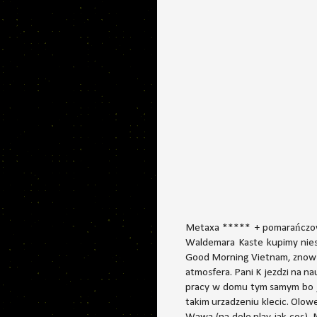
Metaxa ***** + pomarańczowy 
Waldemara Kaste kupimy nies
Good Morning Vietnam, znow mi
atmosfera. Pani K jezdzi na n
pracy w domu tym samym bo j
takim urzadzeniu klecic. Olo