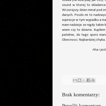
Wawa (na dole play jak cos). 
sound w ktorej to skladance 
Wczorajszy dzien minal pod z
danych. Poszlo mi to nadzwyc
aspiracje w tym wypadku a mam
mam nadzieje ze nigdy takim k
wiem czy to dziwne. Kupilem
patelnie, do tego sporo man
Obecnosci. Najbardziej chyba.
Aha i je
Brak komentarzy:
Prześlij komentarz