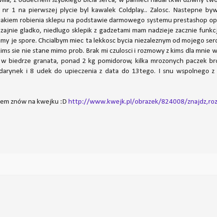
Mila, z oddechem szybkiego bicia serca, w pamieci nadal tkwi dziwny twor
nr 1 na pierwszej plycie byl kawalek Coldplay... Zalosc. Nastepne byw
nakiem robienia sklepu na podstawie darmowego systemu prestashop opa
zajnie gladko, niedlugo sklepik z gadzetami mam nadzieje zacznie funk
y je spore. Chcialbym miec ta lekkosc bycia niezaleznym od mojego serca
ims sie nie stane mimo prob. Brak mi czulosci i rozmowy z kims dla mnie w
 w biedrze granata, ponad 2 kg pomidorow, kilka mrozonych paczek bro
darynek i 8 udek do upieczenia z data do 13tego. I snu wspolnego z n
stem znów na kwejku :D
http://www.kwejk.pl/obrazek/824008/znajdz,roz