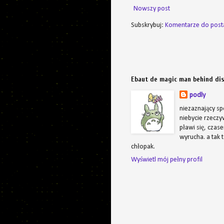
Nowszy post
Subskrybuj:
Komentarze do post
Ebaut de magic man behind di
podly
niezaznający sp
niebycie rzeczyw
pławi się, czas
wyrucha. a tak 
chłopak.
Wyświetl mój pełny profil