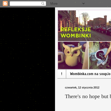
!
Wombinka.com na soup.io
czwartek, 12 stycznia 2012
There's no hope but 