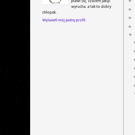
►
pławi się, czasem jakąś
wyrucha. a tak to dobry
►
chłopak.
►
Wyświetl mój pełny profil
►
▼