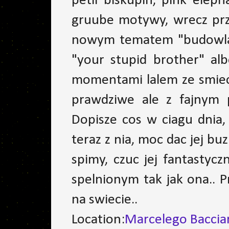
petli biskupin, pink elep
gruube motywy, wrecz prz
nowym tematem "budowlank
"your stupid brother" al
momentami lalem ze smiec
prawdziwe ale z fajnym p
Dopisze cos w ciagu dnia
teraz z nia, moc dac jej buz
spimy, czuc jej fantastycz
spelnionym tak jak ona.. 
na swiecie..
Location:
Marcelego Baccia