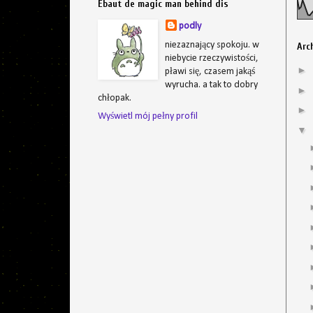
Ebaut de magic man behind dis
podly
niezaznający spokoju. w
Arc
niebycie rzeczywistości,
►
pławi się, czasem jakąś
wyrucha. a tak to dobry
►
chłopak.
►
Wyświetl mój pełny profil
▼