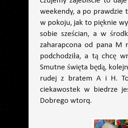
czujemy zajebiście to da
weekendy, a po prawdzie t
w pokoju, jak to pięknie w
sobie sześcian, a w środk
zaharapcona od pana M m
podchodziła, a tą chcę wr
Smutne święta będą, kolej
rudej z bratem A i H. To
ciekawostek w biedrze je
Dobrego wtorq.