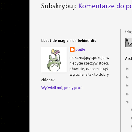
Subskrybuj:
Komentarze do po
Obe
Ebaut de magic man behind dis
podly
niezaznający spokoju. w
Arc
niebycie rzeczywistości,
►
pławi się, czasem jakąś
wyrucha. a tak to dobry
►
chłopak.
►
Wyświetl mój pełny profil
►
▼