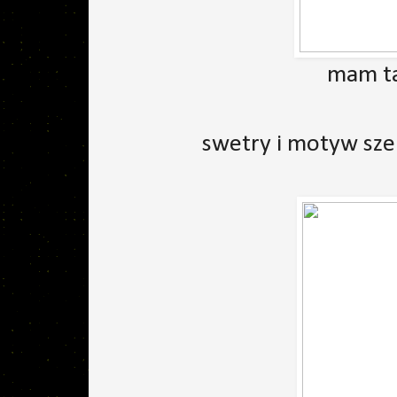
mam ta
swetry i motyw sz