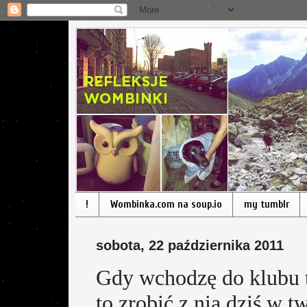
!
Wombinka.com na soup.io
my tumblr
sobota, 22 października 2011
Gdy wchodzę do klubu 
to zrobić z nią dziś w 