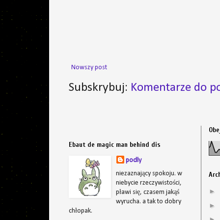
Nowszy post
Subskrybuj:
Komentarze do po
Obe
Ebaut de magic man behind dis
podly
niezaznający spokoju. w
Arc
niebycie rzeczywistości,
►
pławi się, czasem jakąś
wyrucha. a tak to dobry
►
chłopak.
►