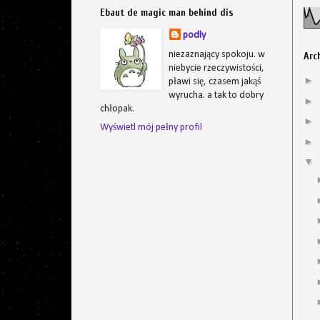
Ebaut de magic man behind dis
podly
niezaznający spokoju. w
Arc
niebycie rzeczywistości,
►
pławi się, czasem jakąś
wyrucha. a tak to dobry
►
chłopak.
►
Wyświetl mój pełny profil
►
▼