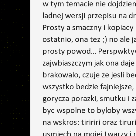
w tym temacie nie dojdzie
ladnej wersji przepisu na 
Prosty a smaczny i kopiacy 
ostatnio, ona tez ;) no ale 
prosty powod... Perspwkty
zajwbiaszczym jak ona daje 
brakowalo, czuje ze jesli b
wszystko bedzie fajniejsze,
gorycza porazki, smutku i z
byc wspolne to byloby wszy
na wskros: tiririri oraz ti
usmiech na mojej twarzy i