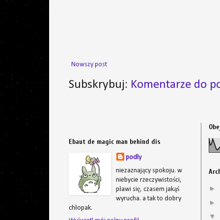
Nowszy post
Subskrybuj:
Komentarze do po
Obe
Ebaut de magic man behind dis
podly
niezaznający spokoju. w
Arc
niebycie rzeczywistości,
►
pławi się, czasem jakąś
wyrucha. a tak to dobry
►
chłopak.
▼