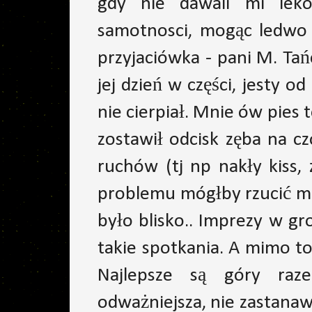
gdy nie dawali mi lek
samotnosci, mogąc ledwo 
przyjaciówka - pani M. Tań
jej dzień w części, jesty o
nie cierpiał. Mnie ów pies 
zostawił odcisk zęba na cz
ruchów (tj np nakły kiss, 
problemu mógłby rzucić mi 
było blisko.. Imprezy w gr
takie spotkania. A mimo t
Najlepsze są góry raz
odważniejsza, nie zastanaw