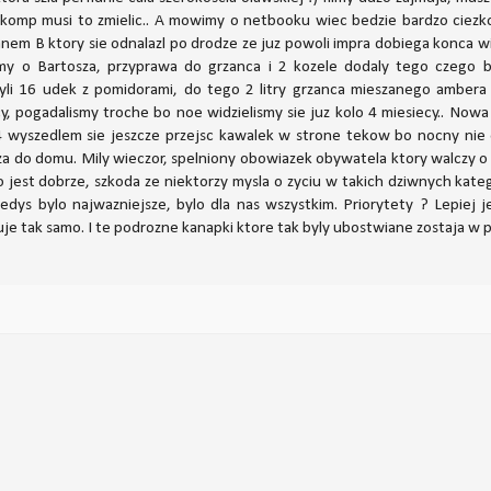
m komp musi to zmielic.. A mowimy o netbooku wiec bedzie bardzo ciez
panem B ktory sie odnalazl po drodze ze juz powoli impra dobiega konca
my o Bartosza, przyprawa do grzanca i 2 kozele dodaly tego czego b
yli 16 udek z pomidorami, do tego 2 litry grzanca mieszanego ambera 
 pogadalismy troche bo noe widzielismy sie juz kolo 4 miesiecy.. Nowa 
4 wyszedlem sie jeszcze przejsc kawalek w strone tekow bo nocny nie c
za do domu. Mily wieczor, spelniony obowiazek obywatela ktory walczy o
 jest dobrze, szkoda ze niektorzy mysla o zyciu w takich dziwnych kate
iedys bylo najwazniejsze, bylo dla nas wszystkim. Priorytety ? Lepiej 
je tak samo. I te podrozne kanapki ktore tak byly ubostwiane zostaja w p