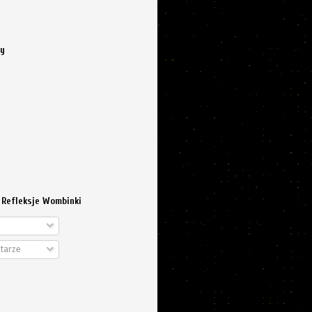
cy
 Refleksje Wombinki
tarze