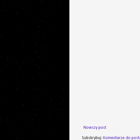
Nowszy post
Subskrybuj:
Komentarze do post