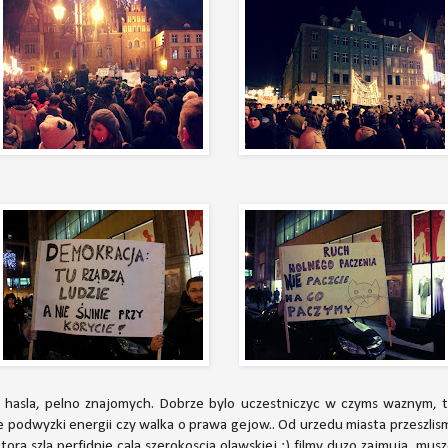
e hasla, pelno znajomych. Dobrze bylo uczestniczyc w czyms waznym, t
e podwyzki energii czy walka o prawa gejow.. Od urzedu miasta przeszli
 ktora szla perfidnie cala szerokoscia olawskiej :) filmy duzo zajmuja, mu