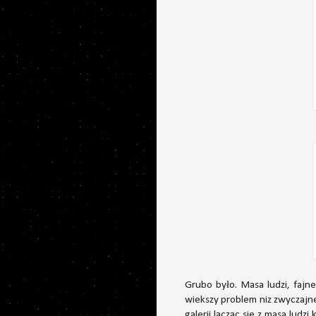
Grubo było. Masa ludzi, fajn
wiekszy problem niz zwyczajn
galerii laczac sie z masa ludzi