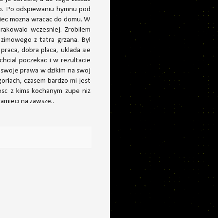
ko. Po odspiewaniu hymnu pod
 wiec mozna wracac do domu. W
rakowalo wczesniej. Zrobilem
zimowego z tatra grzana. Byl
praca, dobra placa, uklada sie
hcial poczekac i w rezultacie
 swoje prawa w dzikim na swoj
goriach, czasem bardzo mi jest
jesc z kims kochanym zupe niz
amieci na zawsze..