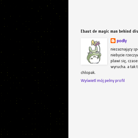
Ebaut de magic man behind di
podly
niezaznający sp
niebycie rzeczyw
pławi się, czas
wyrucha. a tak 
chłopak.
Wyświetl mój pełny profil