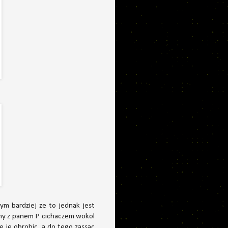
ym bardziej ze to jednak jest
smy z panem P cichaczem wokol
sze je obrobic, a do tego zassac