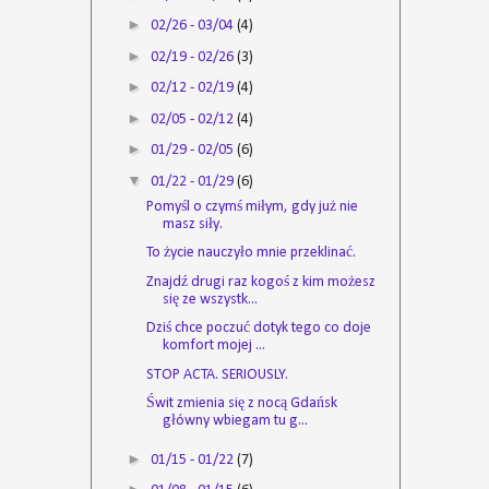
►
02/26 - 03/04
(4)
►
02/19 - 02/26
(3)
►
02/12 - 02/19
(4)
►
02/05 - 02/12
(4)
►
01/29 - 02/05
(6)
▼
01/22 - 01/29
(6)
Pomyśl o czymś miłym, gdy już nie
masz siły.
To życie nauczyło mnie przeklinać.
Znajdź drugi raz kogoś z kim możesz
się ze wszystk...
Dziś chce poczuć dotyk tego co doje
komfort mojej ...
STOP ACTA. SERIOUSLY.
Świt zmienia się z nocą Gdańsk
główny wbiegam tu g...
►
01/15 - 01/22
(7)