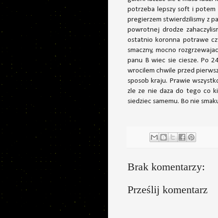
potrzeba lepszy soft i pote
pregierzem stwierdzilismy z 
powrotnej drodze zahaczylis
ostatnio koronna potrawe cz
smaczny, mocno rozgrzewajacy,
panu B wiec sie ciesze. Po 2
wrocilem chwile przed pierws
sposob kraju. Prawie wszystko
zle ze nie daza do tego co k
siedziec samemu. Bo nie smaku
Brak komentarzy:
Prześlij komentarz