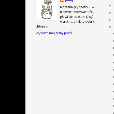
podly
►
niezaznający spokoju. w
niebycie rzeczywistości,
►
pławi się, czasem jakąś
►
wyrucha. a tak to dobry
chłopak.
▼
Wyświetl mój pełny profil